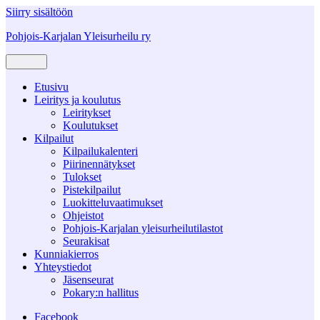
Siirry sisältöön
Pohjois-Karjalan Yleisurheilu ry
Valikko
Etusivu
Leiritys ja koulutus
Leiritykset
Koulutukset
Kilpailut
Kilpailukalenteri
Piirinennätykset
Tulokset
Pistekilpailut
Luokitteluvaatimukset
Ohjeistot
Pohjois-Karjalan yleisurheilutilastot
Seurakisat
Kunniakierros
Yhteystiedot
Jäsenseurat
Pokary:n hallitus
Facebook