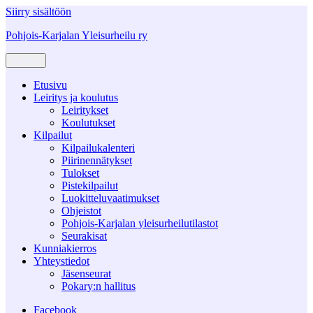
Siirry sisältöön
Pohjois-Karjalan Yleisurheilu ry
Valikko
Etusivu
Leiritys ja koulutus
Leiritykset
Koulutukset
Kilpailut
Kilpailukalenteri
Piirinennätykset
Tulokset
Pistekilpailut
Luokitteluvaatimukset
Ohjeistot
Pohjois-Karjalan yleisurheilutilastot
Seurakisat
Kunniakierros
Yhteystiedot
Jäsenseurat
Pokary:n hallitus
Facebook