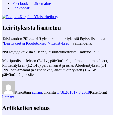
Facebook – itäinen alue
Sähköposti
Leirityksistä lisätietoa
Talvikauden 2018-2019 yleisurheiluleirityksistä löytyy lisätietoa
”
Leiritykset ja Koulutukset -> Leiritykset
” -välilehdeltä.
Nyt löytyy kaikista alueen yleisurheiluleireistä lisätietoa, eli:
Monipuolisuusleirien (8-11v) päivämäärät ja ilmoittautumisohjeet,
Piirileirityksen (12-14v) päivämäärät ja esite, Alueleirityksen (14-
19v) päivämäärät ja esite sekä yläkoululeirityksen (13-15v)
päivämäärät ja esite.
Kirjoittaja
admin
Julkaistu
17.8.2018
17.8.2018
Kategoriat
Leiritys
Artikkelien selaus