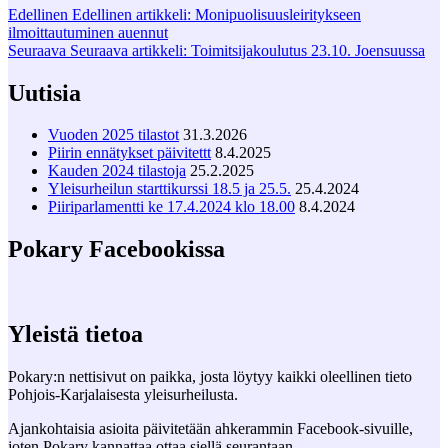
Edellinen
Edellinen artikkeli:
Monipuolisuusleiritykseen
ilmoittautuminen auennut
Seuraava
Seuraava artikkeli:
Toimitsijakoulutus 23.10. Joensuussa
Uutisia
Vuoden 2025 tilastot
31.3.2026
Piirin ennätykset päivitettt
8.4.2025
Kauden 2024 tilastoja
25.2.2025
Yleisurheilun starttikurssi 18.5 ja 25.5.
25.4.2024
Piiriparlamentti ke 17.4.2024 klo 18.00
8.4.2024
Pokary Facebookissa
Yleistä tietoa
Pokary:n nettisivut on paikka, josta löytyy kaikki oleellinen tieto
Pohjois-Karjalaisesta yleisurheilusta.
Ajankohtaisia asioita päivitetään ahkerammin Facebook-sivuille,
joten Pokary kannattaa ottaa siellä seurantaan.